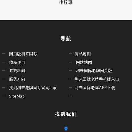
申梓珊
导航
网页版利来国际
网站地图
精品项目
网站地图
游戏新闻
利来囯际老牌网页版
服务方向
利来囯际老牌手机版入口
找到利来老牌国际官网app
利来囯际老牌APP下载
SiteMap
找到我们